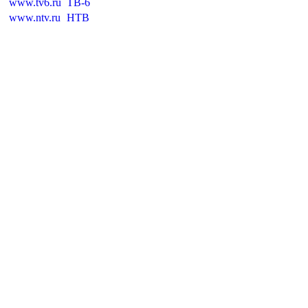
www.tv6.ru
ТВ-6
www.ntv.ru
НТВ