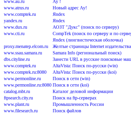
www.au.ru
Ау !
www.atrus.ru
Новый адрес Ay!
www.comptek.ru
Яndex
yandex.ru
Яndex
www.dux.ru
АОЗТ "Дукс" (поиск по серверу)
www.cti.ru
CompTek (поиск по серверу и по серв
Яndex (лингвистическая оболочка)
proxy.menatep.elcom.ru
Желтые страницы Internet издательств
www.ssau.samara.ru
Samara Info (региональный поиск)
dbs.cityline.ru
Занести URL в русские поисковые м
www.comptek.ru
AltaVista: Поиск по-русски (win)
www.comptek.ru:8080
AltaVista: Поиск по-русски (koi)
www.permonline.ru
Поиск в сети (win)
www.permonline.ru:8080
Поиск в сети (koi)
catalog.mbt.ru
Каталог деловой информации
ftpsearch.city.ru
Поиск на ftp-серверах
www.plant.ru
Промышленность России
www.filesearch.ru
Поиск файлов