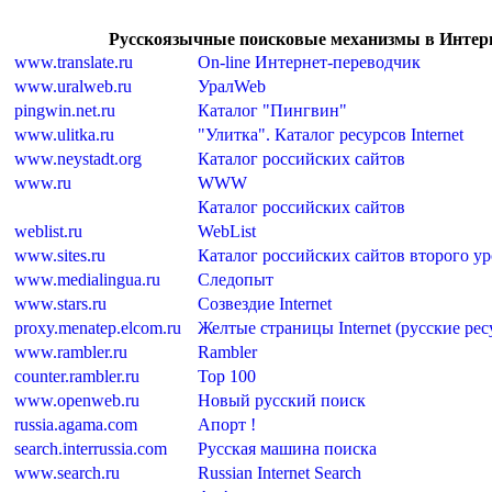
Русскоязычные поисковые механизмы в Интерн
www.translate.ru
On-line Интернет-переводчик
www.uralweb.ru
УралWeb
pingwin.net.ru
Каталог "Пингвин"
www.ulitka.ru
"Улитка". Каталог ресурсов Internet
www.neystadt.org
Каталог российских сайтов
www.ru
WWW
Каталог российских сайтов
weblist.ru
WebList
www.sites.ru
Каталог российских сайтов второго у
www.medialingua.ru
Следопыт
www.stars.ru
Созвездие Internet
proxy.menatep.elcom.ru
Желтые страницы Internet (русские ре
www.rambler.ru
Rambler
counter.rambler.ru
Top 100
www.openweb.ru
Новый русский поиск
russia.agama.com
Апорт !
search.interrussia.com
Русская машина поиска
www.search.ru
Russian Internet Search