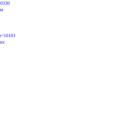
20330
рм
n=10103
nux