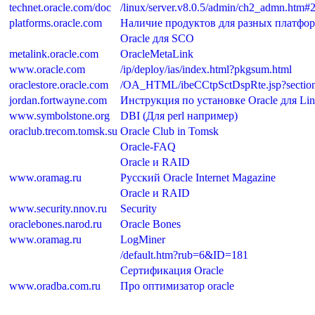
technet.oracle.com/doc
/linux/server.v8.0.5/admin/ch2_admn.htm#
platforms.oracle.com
Наличие продуктов для разных платфо
Oracle для SCO
metalink.oracle.com
OracleMetaLink
www.oracle.com
/ip/deploy/ias/index.html?pkgsum.html
oraclestore.oracle.com
/OA_HTML/ibeCCtpSctDspRte.jsp?sectio
jordan.fortwayne.com
Инструкция по установке Oracle для Li
www.symbolstone.org
DBI (Для perl например)
oraclub.trecom.tomsk.su
Oracle Club in Tomsk
Oracle-FAQ
Oracle и RAID
www.oramag.ru
Русский Oracle Internet Magazine
Oracle и RAID
www.security.nnov.ru
Security
oraclebones.narod.ru
Oracle Bones
www.oramag.ru
LogMiner
/default.htm?rub=6&ID=181
Сертификация Oracle
www.oradba.com.ru
Про оптимизатор oracle