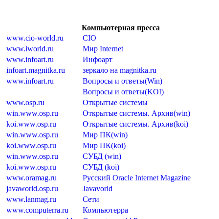
Компьютерная пресса
www.cio-world.ru
CIO
www.iworld.ru
Мир Internet
www.infoart.ru
Инфоарт
infoart.magnitka.ru
зеркало на magnitka.ru
www.infoart.ru
Вопросы и ответы(Win)
Вопросы и ответы(KOI)
www.osp.ru
Открытые системы
win.www.osp.ru
Открытые системы. Архив(win)
koi.www.osp.ru
Открытые системы. Архив(koi)
win.www.osp.ru
Мир ПК(win)
koi.www.osp.ru
Мир ПК(koi)
win.www.osp.ru
СУБД (win)
koi.www.osp.ru
СУБД (koi)
www.oramag.ru
Русский Oracle Internet Magazine
javaworld.osp.ru
Javavorld
www.lanmag.ru
Сети
www.computerra.ru
Компьютерра