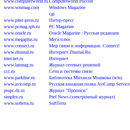
www.computerworld.ru
Computerworld Россия
www.winmag.com
Windows Magazine
cgi
www.piter-press.ru
Питер-пресс
www.pcmag.spb.ru
PC Magazine
www.oracle.ru
Oracle Magazine / Русская редакция
www.megaplus.ru
Мега плюс
www.connect.ru
Мир связи и информации. Connect!
www.zhurnal.ru
Интернет Zhurnal.Ru
inter.net.ru
Интернет
www.lanmag.ru
Журнал сетевых решений
ccc.ru
Сети и системы связи
www.parkline.ru
Библиотека Михаила Мошкова (win)
www.avicomp.ru
Русская книжная полка AviComp Servic
propc.dz.ru
Журнал "Прописи"
simplex.ru
Pref News (электронный журнал)
www.softerra.ru
SoftTerra