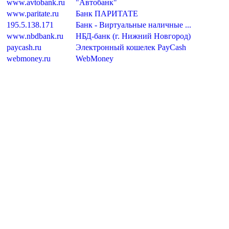
www.avtobank.ru
"Автобанк"
www.paritate.ru
Банк ПАРИТАТЕ
195.5.138.171
Банк - Виртуальные наличные ...
www.nbdbank.ru
НБД-банк (г. Нижний Новгород)
paycash.ru
Электронный кошелек PayCash
webmoney.ru
WebMoney